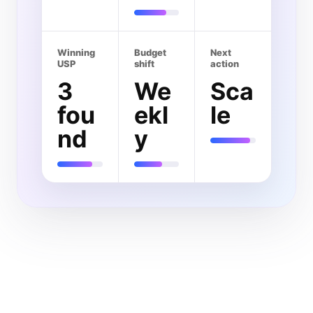
Winning
Budget
Next
USP
shift
action
3
We
Sca
fou
ekl
le
nd
y