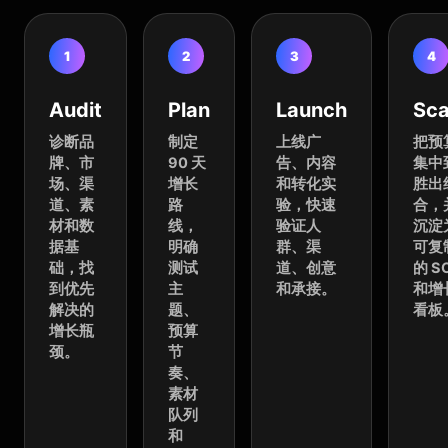
1
2
3
4
Audit
Plan
Launch
Sca
诊断品
制定
上线广
把预
牌、市
90 天
告、内容
集中
场、渠
增长
和转化实
胜出
道、素
路
验，快速
合，
材和数
线，
验证人
沉淀
据基
明确
群、渠
可复
础，找
测试
道、创意
的 S
到优先
主
和承接。
和增
解决的
题、
看板
增长瓶
预算
颈。
节
奏、
素材
队列
和