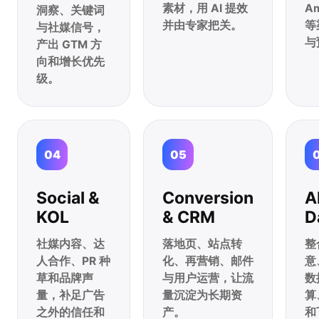
素材，用 AI 提效
A
洞察、关键词
并由专家把关。
等
与社媒信号，
与
产出 GTM 方
向和增长优先
级。
04
05
Social &
Conversion
A
KOL
& CRM
D
社媒内容、达
落地页、站点转
整
人合作、PR 种
化、再营销、邮件
意
草和品牌声
与用户运营，让流
数
量，补足广告
量沉淀为长期资
算
之外的信任和
产。
和