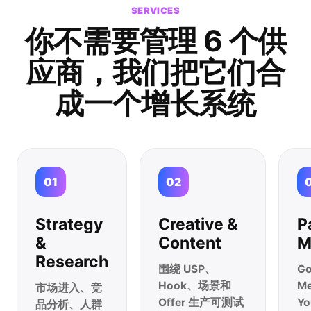
SERVICES
你不需要管理 6 个供
应商，
我们把它们合
成
一个增长系统
01
02
Strategy
Creative &
P
&
Content
M
Research
围绕 USP、
G
Hook、场景和
Me
市场进入、竞
Offer 生产可测试
Y
品分析、人群