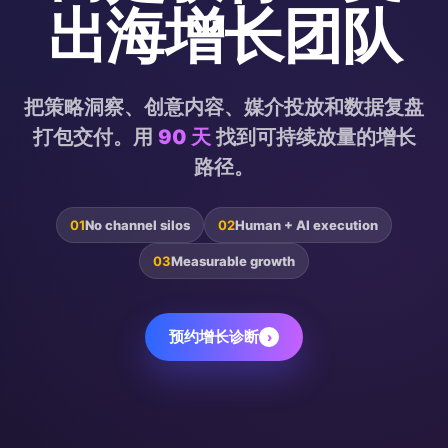
出海增长团队
把策略洞察、创意内容、媒介投放和数据复盘
打包交付。用
90 天
找到可持续放量的增长
路径。
01
No channel silos
02
Human + AI execution
03
Measurable growth
预约增长诊断
›