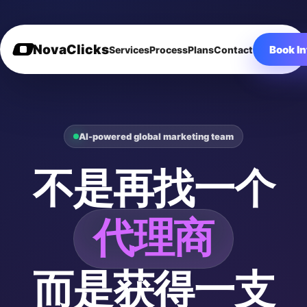
NovaClicks
Book In
Services
Process
Plans
Contact
AI-powered global marketing team
不是再找一个
代理商
而是获得一支